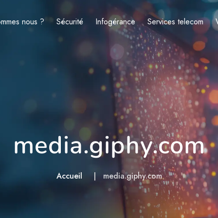
ommes nous ?
Sécurité
Infogérance
Services telecom
media.giphy.com
Accueil
media.giphy.com